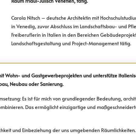
Raum Friaul-Julisch Venetien, tätig.
Carola Nitsch – deutsche Architektin mit Hochschulstudi
in Venedig, zuvor Abschluss im Landschaftsbau- und Pfleg
Freiberuflerin in Italien in den Bereichen Gebäudeprojek
Landschaftsgestaltung und Project-Management tätig
.
mit Wohn- und Gastgewerbeprojekten und unterstütze italieni
bau, Neubau oder Sanierung.
msetzung: Es ist für mich von grundlegender Bedeutung, archite
kombinieren. Das ermöglicht einzigartige und maßgeschneider
chkeit und Einbeziehung der uns umgebenden Räumlichkeiten