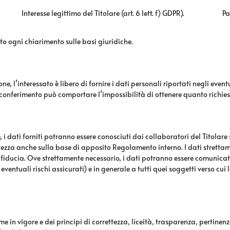
Interesse legittimo del Titolare (art. 6 lett. f) GDPR).
Pa
to ogni chiarimento sulle basi giuridiche.
e, l’interessato è libero di fornire i dati personali riportati negli even
o conferimento può comportare l’impossibilità di ottenere quanto richies
i dati forniti potranno essere conosciuti dai collaboratori del Titolare 
vatezza anche sulla base di apposito Regolamento interno. I dati strettam
ducia. Ove strettamente necessario, i dati potranno essere comunicati a c
eventuali rischi assicurati) e in generale a tutti quei soggetti verso cui
rme in vigore e dei principi di correttezza, liceità, trasparenza, pertine