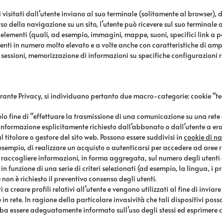
iti visitati dall’utente inviano al suo terminale (solitamente al browser)
orso della navigazione su un sito, l’utente può ricevere sul suo terminale
ni elementi (quali, ad esempio, immagini, mappe, suoni, specifici link a pa
tenti in numero molto elevato e a volte anche con caratteristiche di amp
sessioni, memorizzazione di informazioni su specifiche configurazioni ri
rante Privacy, si individuano pertanto due macro-categorie: cookie “tecn
l solo fine di “effettuare la trasmissione di una comunicazione su una re
l’informazione esplicitamente richiesto dall’abbonato o dall’utente a erog
 titolare o gestore del sito web. Possono essere suddivisi in
cookie di na
sempio, di realizzare un acquisto o autenticarsi per accedere ad aree r
 raccogliere informazioni, in forma aggregata, sul numero degli utenti e 
 funzione di una serie di criteri selezionati (ad esempio, la lingua, i pro
ie non è richiesto il preventivo consenso degli utenti.
i a creare profili relativi all’utente e vengono utilizzati al fine di invi
n rete. In ragione della particolare invasività che tali dispositivi poss
a essere adeguatamente informato sull’uso degli stessi ed esprimere co