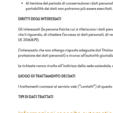
Al termine del periodo di conservazione i dati personali s
portabilità dei dati non potranno più essere esercitati.
DIRITTI DEGLI INTERESSATI
Gli interessati (le persone fisiche cui si riferiscono i dati
che li riguarda, di chiedere l’accesso ai dati personali, di v
UE 2016/679).
L’interessato che non ottenga risposte adeguate dal Titolare,
protezione dei dati personali) o ricorso all’autorità giurisdi
Le richieste vanno rivolte all’indirizzo della sede azienda
LUOGO DI TRATTAMENTO DEI DATI
I trattamenti connessi al servizio web (“contatti”) di questo
TIPI DI DATI TRATTATI