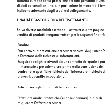
autorità europee per la protezione dei dati personali, riunit
di dati personali on-line, e, in particolare, le modalità, i 
indipendentemente dagli scopi del collegamento.
FINALIT
Á E BASE GIURIDICA DEL TRATTAMENTO
Salvo diverse modalità esercitabili attraverso altre pagine de
vendita di prodotti vengono trattati per le seguenti finalità
Finalità
Dar corso alla prestazione dei servizi richiesti dagli utenti/c
e l’evasione delle richieste di informazioni.
Eseguire obblighi derivanti da un contratto del quale è pa
l’interessato o per adempiere, prima della conclusione del
contratto, a specifiche richieste dell’interessato (richieste d
preventivi, vendita e spedizione)
Adempiere agli obblighi di legge correlati
Effettuare analisi statistiche (su base anonima), ai fini di
migliorare l’offerta dei servizi;