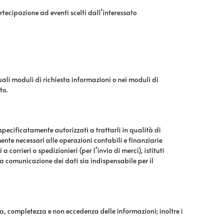
rtecipazione ad eventi scelti dall’interessato
tuali moduli di richiesta informazioni o nei moduli di
to.
specificatamente autorizzati a trattarli in qualità di
ente necessari alle operazioni contabili e finanziarie
orrieri o spedizionieri (per l’invio di merci), istituti
 la comunicazione dei dati sia indispensabile per il
nza, completezza e non eccedenza delle informazioni; inoltre i