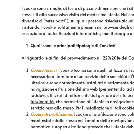
I cookie sono stringhe di testo di piccole dimensioni che i s
stessi siti alla successiva visita del medesimo utente. Nel c
diversi (c.d. “terze parti”), sui quali possono risiedere alcu
visitando. I cookie, solitamente presenti nei browser degli u
esecuzione di autenticazioni informatiche, monitoraggio di 
Quali sono le principali tipologie di Cookies?
Al riguardo, e ai fini del provvedimento n° 229/2014 del Ga
Cookie tecnici.
I cookie tecnici sono quelli utilizzati a
necessaria al fornitore di un servizio della società del
ulteriori e sono normalmente installati direttamente dal
navigazione e fruizione del sito web (permettendo, ad e
laddove utilizzati direttamente dal gestore del sito per
funzionalità
, che permettono all’utente la navigazione in
servizio reso allo stesso. Per l’installazione di tali cook
Cookie di profilazione.
I cookie di profilazione sono volt
manifestate dallo stesso nell’ambito della navigazione i
normativa europea e italiana prevede che l’utente debb