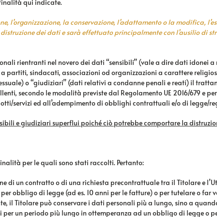
finalità qui indicate.
one, l’organizzazione, la conservazione, l’adattamento o la modifica, l’e
istruzione dei dati e sarà effettuato principalmente con l’ausilio di stru
 rientranti nel novero dei dati “sensibili” (vale a dire dati idonei a riv
e a partiti, sindacati, associazioni od organizzazioni a carattere religios
sessuale) o “giudiziari” (dati relativi a condanne penali e reati) il tratt
lenti, secondo le modalità previste dal Regolamento UE 2016/679 e per 
odotti/servizi ed all’adempimento di obblighi contrattuali e/o di legge/
sensibili e giudiziari superflui poiché ciò potrebbe comportare la distruz
inalità per le quali sono stati raccolti. Pertanto:
ione di un contratto o di una richiesta precontrattuale tra il Titolare e 
r obbligo di legge (ad es. 10 anni per le fatture) o per tutelare o far va
, il Titolare può conservare i dati personali più a lungo, sino a quando
i per un periodo più lungo in ottemperanza ad un obbligo di legge o per