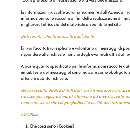
Il protocollo di trasmissione e la versione utilizzata.
Le informazioni raccolte automaticamente dall’Azienda, tramit
informazioni sono raccolte ai fini della realizzazione di ind
migliorare l’efficacia del materiale disponibile nel sito.
Dati forniti volontariamente dall’utente
L’invio facoltativo, esplicito e volontario di messaggi di pos
rispondere alle richieste, nonché degli eventuali altri dati pe
A parte quanto specificato per le informazioni raccolte auto
email, testo del messaggio) sono indicate come obbligatorie
ottenere quanto richiesto.
Per la raccolta diretta di tali dati, sarà il visitatore a rilas
ad esempio: registrazione al sito web o ad aree riservate, ric
momento senza che ciò pregiudichi la liceità del trattament
COOKIES
Che cosa sono i Cookies?