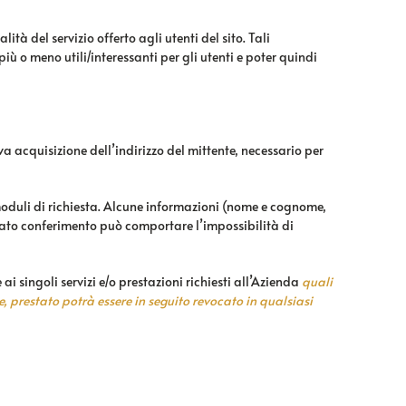
tà del servizio offerto agli utenti del sito. Tali
iù o meno utili/interessanti per gli utenti e poter quindi
va acquisizione dell’indirizzo del mittente, necessario per
 moduli di richiesta. Alcune informazioni (nome e cognome,
ncato conferimento può comportare l’impossibilità di
 ai singoli servizi e/o prestazioni richiesti all’Azienda
quali
e, prestato potrà essere in seguito revocato in qualsiasi