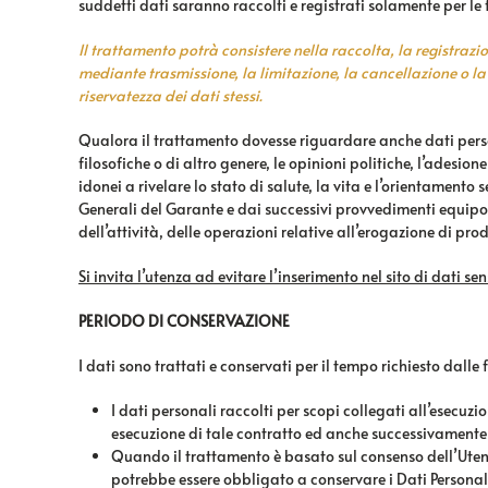
suddetti dati saranno raccolti e registrati solamente per le 
Il trattamento potrà consistere nella raccolta, la registrazi
mediante trasmissione, la limitazione, la cancellazione o la d
riservatezza dei dati stessi.
Qualora il trattamento dovesse riguardare anche dati personali
filosofiche o di altro genere, le opinioni politiche, l’adesion
idonei a rivelare lo stato di salute, la vita e l’orientamento 
Generali del Garante e dai successivi provvedimenti equipol
dell’attività, delle operazioni relative all’erogazione di pr
Si invita l’utenza ad evitare l’inserimento nel sito di dati 
PERIODO DI CONSERVAZIONE
I dati sono trattati e conservati per il tempo richiesto dalle f
I dati personali raccolti per scopi collegati all’esecuz
esecuzione di tale contratto ed anche successivamente pe
Quando il trattamento è basato sul consenso dell’Utente
potrebbe essere obbligato a conservare i Dati Personal