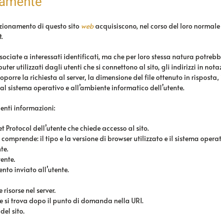
camente
zionamento di questo sito
web
acquisiscono, nel corso del loro normale 
.
ssociate a interessati identificati, ma che per loro stessa natura potreb
uter utilizzati dagli utenti che si connettono al sito, gli indirizzi in not
ottoporre la richiesta al server, la dimensione del file ottenuto in rispost
vi al sistema operativo e all’ambiente informatico dell’utente.
enti informazioni:
t Protocol dell’utente che chiede accesso al sito.
 comprende: il tipo e la versione di browser utilizzato e il sistema operat
te.
tente.
nto inviato all’utente.
 risorse nel server.
che si trova dopo il punto di domanda nella URI.
del sito.