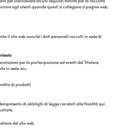
tato per individuare alcuni requisiti minimi per la raccolta
o fornire agli utenti quando questi si collegano a pagine web,
ite il sito web nonché i dati personali raccolti in sede di
ntesto
enotazioni per la partecipazione ad eventi del Titolare,
site in sede, ecc.
ndita di prodotti
empimento di obblighi di legge correlati alle finalità qui
lustrate.
stione del sito web.