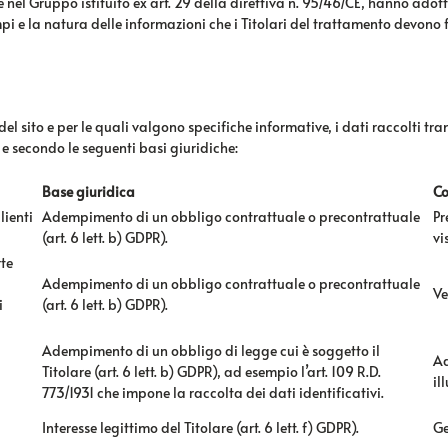
e nel Gruppo istituito ex art. 29 della direttiva n. 95/46/CE, hanno adot
tempi e la natura delle informazioni che i Titolari del trattamento devon
l sito e per le quali valgono specifiche informative, i dati raccolti tram
 e secondo le seguenti basi giuridiche:
Base giuridica
Co
lienti
Adempimento di un obbligo contrattuale o precontrattuale
Pr
(art. 6 lett. b) GDPR).
vi
rte
Adempimento di un obbligo contrattuale o precontrattuale
Ve
i
(art. 6 lett. b) GDPR).
Adempimento di un obbligo di legge cui è soggetto il
Ad
Titolare (art. 6 lett. b) GDPR), ad esempio l’art. 109 R.D.
il
773/1931 che impone la raccolta dei dati identificativi.
Interesse legittimo del Titolare (art. 6 lett. f) GDPR).
Ge