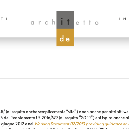
TI
I
it/
(di seguito anche semplicemente “sito”) e non anche per altri siti w
ll’art. 13 del Regolamento UE 2016/679 (di seguito “GDPR”) e si ispira an
7 giugno 2012 e nel
Working Document 02/2013 providing guidance on o