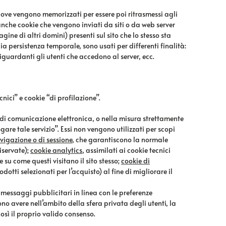
, dove vengono memorizzati per essere poi ritrasmessi agli
 anche cookie che vengono inviati da siti o da web server
gine di altri domini) presenti sul sito che lo stesso sta
ia persistenza temporale, sono usati per differenti finalità:
guardanti gli utenti che accedono al server, ecc.
ici” e cookie “di profilazione”.
te di comunicazione elettronica, o nella misura strettamente
are tale servizio”. Essi non vengono utilizzati per scopi
vigazione o di sessione
, che garantiscono la normale
iservate);
cookie analytics
, assimilati ai cookie tecnici
su come questi visitano il sito stesso;
cookie di
dotti selezionati per l’acquisto) al fine di migliorare il
are messaggi pubblicitari in linea con le preferenze
ono avere nell’ambito della sfera privata degli utenti, la
sì il proprio valido consenso.