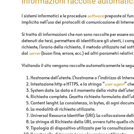
Informazioni raccolte automati
I sistemi informatici e le procedure
software
preposte al fun
implicita nell’uso dei protocolli di comunicazione di Internet
Si tratta di informazioni che non sono raccolte per essere a
detenuti da terzi, permettere di identificare gli utenti, i comp
richieste, l’orario della richiesta, il metodo utilizzato nel s
dal
server
(buon fine, errore, ecc.) ed altri parametri relati
Visitando il sito vengono raccolte automaticamente le segu
Hostname dell’utente. L’hostname o l’indirizzo di Interne
Intestazione http e HTTPS, e la stringa “
user agent
” che
System date. La data e il momento della visita dell’uten
Richiesta completa. L’esatta richiesta formulata dall’u
Content lenght. La consistenza, in bytes, di ogni docume
La modalità di richiesta utilizzata.
Universal Resource Identifier (URI). La collocazione delle
La stringa di Richiesta della URI, ovvero tutto quello 
Tipologia di dispositivo utilizzato per la consultazione 