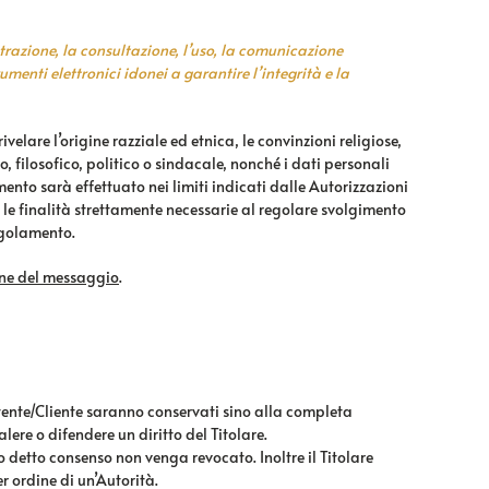
strazione, la consultazione, l’uso, la comunicazione
menti elettronici idonei a garantire l’integrità e la
elare l’origine razziale ed etnica, le convinzioni religiose,
o, filosofico, politico o sindacale, nonché i dati personali
amento sarà effettuato nei limiti indicati dalle Autorizzazioni
le finalità strettamente necessarie al regolare svolgimento
regolamento.
ione del messaggio
.
l’Utente/Cliente saranno conservati sino alla completa
lere o difendere un diritto del Titolare.
 detto consenso non venga revocato. Inoltre il Titolare
 ordine di un’Autorità.