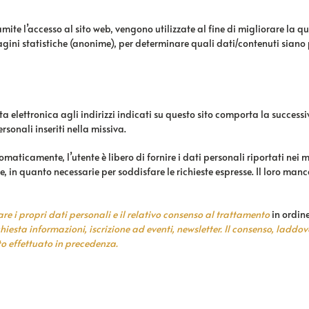
e l’accesso al sito web, vengono utilizzate al fine di migliorare la quali
agini statistiche (anonime), per determinare quali dati/contenuti siano p
ta elettronica agli indirizzi indicati su questo sito comporta la successi
rsonali inseriti nella missiva.
maticamente, l’utente è libero di fornire i dati personali riportati nei
, in quanto necessarie per soddisfare le richieste espresse. Il loro ma
ciare i propri dati personali e il relativo consenso al trattamento
in ordine
hiesta informazioni, iscrizione ad eventi, newsletter. Il consenso, laddov
o effettuato in precedenza.