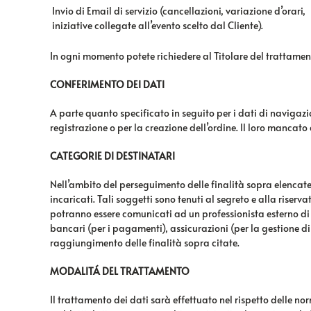
Invio di Email di servizio (cancellazioni, variazione d’orari,
iniziative collegate all’evento scelto dal Cliente).
In ogni momento potete richiedere al Titolare del trattamen
CONFERIMENTO DEI DATI
A parte quanto specificato in seguito per i dati di navigazion
registrazione o per la creazione dell’ordine. Il loro mancat
CATEGORIE DI DESTINATARI
Nell’ambito del perseguimento delle finalità sopra elencate, 
incaricati. Tali soggetti sono tenuti al segreto e alla riser
potranno essere comunicati ad un professionista esterno di fi
bancari (per i pagamenti), assicurazioni (per la gestione di 
raggiungimento delle finalità sopra citate.
MODALITÁ DEL TRATTAMENTO
Il trattamento dei dati sarà effettuato nel rispetto delle no