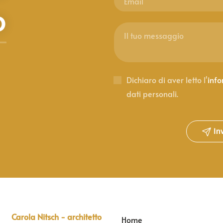
o
Dichiaro di aver letto l'
inf
dati personali.
In
Carola Nitsch - architetto
Home