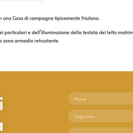
Dormire
in
una
 in una Casa di campagna tipicamente friulana.
Casa
di
i particolari e dell’illuminazione della testata del letto matri
Campagna
a zona armadio retrostante.
i
a