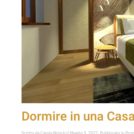
Dormire in una Cas
Scritto da
Carola Nitsch
il
Maggio 5, 2022
. Pubblicato in
Prog